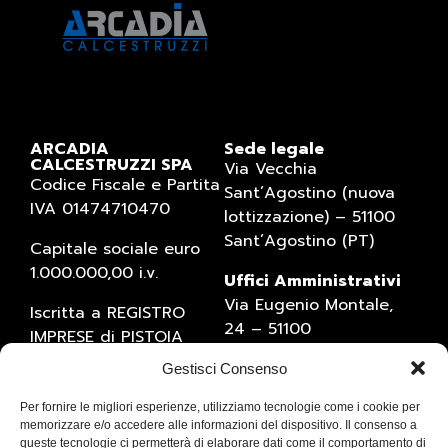
ARCADIA
Sede legale
CALCESTRUZZI SPA
Via Vecchia
Codice Fiscale e Partita
Sant’Agostino (nuova
IVA 01474710470
lottizzazione) – 51100
Sant’Agostino (PT)
Capitale sociale euro
1.000.000,00 i.v.
Uffici Amministrativi
Via Eugenio Montale,
Iscritta a REGISTRO
24 – 51100
IMPRESE di PISTOIA
Sant’Agostino (PT)
(numero 01474710470)
Gestisci Consenso
Tel. 0573934769 – Fax
Numero REA 1527795
0573537258
Per fornire le migliori esperienze, utilizziamo tecnologie come i cookie per
e-mail:
memorizzare e/o accedere alle informazioni del dispositivo. Il consenso a
queste tecnologie ci permetterà di elaborare dati come il comportamento di