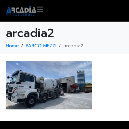
arcadia2
Home
PARCO MEZZI
arcadia2