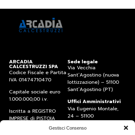
ARCADIA
Sede legale
CALCESTRUZZI SPA
Via Vecchia
Codice Fiscale e Partita
Sant’Agostino (nuova
IVA 01474710470
lottizzazione) – 51100
Sant’Agostino (PT)
Capitale sociale euro
1.000.000,00 i.v.
Uffici Amministrativi
Via Eugenio Montale,
Iscritta a REGISTRO
24 – 51100
IMPRESE di PISTOIA
Sant’Agostino (PT)
(numero 01474710470)
Gestisci Consenso
Tel. 0573934769 – Fax
Numero REA 1527795