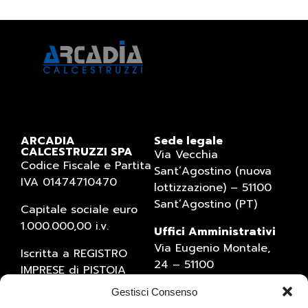
ARCADIA
Sede legale
CALCESTRUZZI SPA
Via Vecchia
Codice Fiscale e Partita
Sant’Agostino (nuova
IVA 01474710470
lottizzazione) – 51100
Sant’Agostino (PT)
Capitale sociale euro
1.000.000,00 i.v.
Uffici Amministrativi
Via Eugenio Montale,
Iscritta a REGISTRO
24 – 51100
IMPRESE di PISTOIA
Sant’Agostino (PT)
(numero 01474710470)
Gestisci Consenso
Tel. 0573934769 – Fax
Numero REA 1527795