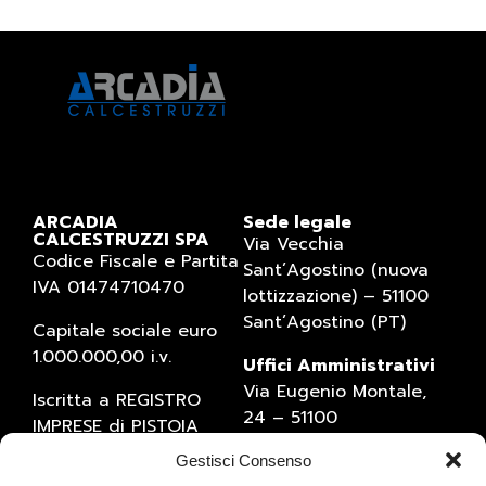
ARCADIA
Sede legale
CALCESTRUZZI SPA
Via Vecchia
Codice Fiscale e Partita
Sant’Agostino (nuova
IVA 01474710470
lottizzazione) – 51100
Sant’Agostino (PT)
Capitale sociale euro
1.000.000,00 i.v.
Uffici Amministrativi
Via Eugenio Montale,
Iscritta a REGISTRO
24 – 51100
IMPRESE di PISTOIA
Sant’Agostino (PT)
(numero 01474710470)
Gestisci Consenso
Tel. 0573934769 – Fax
Numero REA 1527795