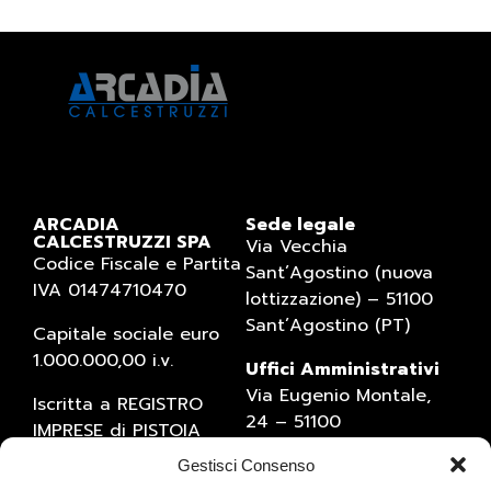
ARCADIA
Sede legale
CALCESTRUZZI SPA
Via Vecchia
Codice Fiscale e Partita
Sant’Agostino (nuova
IVA 01474710470
lottizzazione) – 51100
Sant’Agostino (PT)
Capitale sociale euro
1.000.000,00 i.v.
Uffici Amministrativi
Via Eugenio Montale,
Iscritta a REGISTRO
24 – 51100
IMPRESE di PISTOIA
Sant’Agostino (PT)
(numero 01474710470)
Gestisci Consenso
Tel. 0573934769 – Fax
Numero REA 1527795