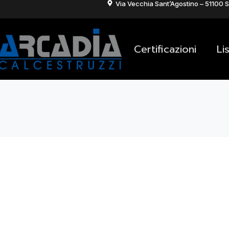
Via Vecchia Sant’Agostino – 51100 S
Certificazioni
Li