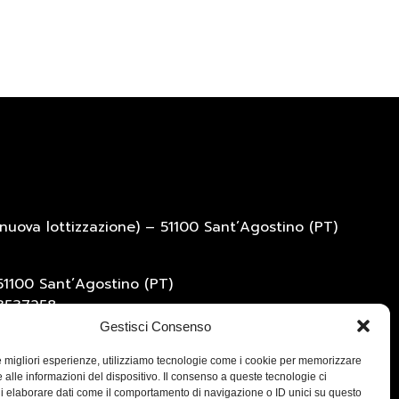
nuova lottizzazione) – 51100 Sant’Agostino (PT)
51100 Sant’Agostino (PT)
73537258
Gestisci Consenso
le migliori esperienze, utilizziamo tecnologie come i cookie per memorizzare
 alle informazioni del dispositivo. Il consenso a queste tecnologie ci
i elaborare dati come il comportamento di navigazione o ID unici su questo