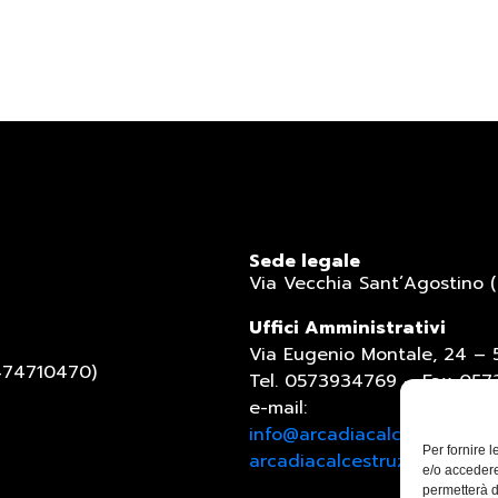
Sede legale
Via Vecchia Sant’Agostino (
Uffici Amministrativi
Via Eugenio Montale, 24 – 
1474710470)
Tel. 0573934769 – Fax 05
e-mail:
info@arcadiacalcestruzzi.it
Per fornire 
arcadiacalcestruzzi@pec.it
e/o accedere
permetterà d