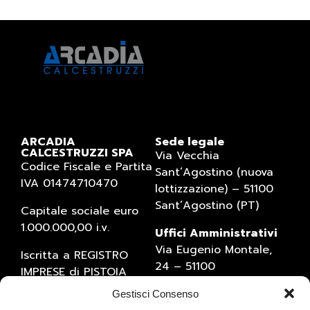
ARCADIA
Sede legale
CALCESTRUZZI SPA
Via Vecchia
Codice Fiscale e Partita
Sant’Agostino (nuova
IVA 01474710470
lottizzazione) – 51100
Sant’Agostino (PT)
Capitale sociale euro
1.000.000,00 i.v.
Uffici Amministrativi
Via Eugenio Montale,
Iscritta a REGISTRO
24 – 51100
IMPRESE di PISTOIA
Sant’Agostino (PT)
(numero 01474710470)
Gestisci Consenso
Tel. 0573934769 – Fax
Numero REA 1527795