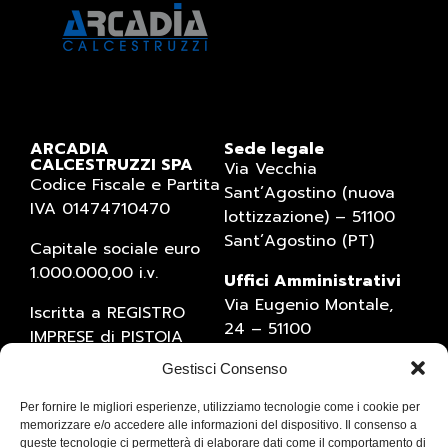
ARCADIA
Sede legale
CALCESTRUZZI SPA
Via Vecchia
Codice Fiscale e Partita
Sant’Agostino (nuova
IVA 01474710470
lottizzazione) – 51100
Sant’Agostino (PT)
Capitale sociale euro
1.000.000,00 i.v.
Uffici Amministrativi
Via Eugenio Montale,
Iscritta a REGISTRO
24 – 51100
IMPRESE di PISTOIA
Sant’Agostino (PT)
(numero 01474710470)
Gestisci Consenso
Tel. 0573934769 – Fax
Numero REA 1527795
0573537258
Per fornire le migliori esperienze, utilizziamo tecnologie come i cookie per
e-mail:
memorizzare e/o accedere alle informazioni del dispositivo. Il consenso a
queste tecnologie ci permetterà di elaborare dati come il comportamento di