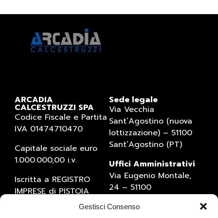
ARCADIA
Sede legale
CALCESTRUZZI SPA
Via Vecchia
Codice Fiscale e Partita
Sant’Agostino (nuova
IVA 01474710470
lottizzazione) – 51100
Sant’Agostino (PT)
Capitale sociale euro
1.000.000,00 i.v.
Uffici Amministrativi
Via Eugenio Montale,
Iscritta a REGISTRO
24 – 51100
IMPRESE di PISTOIA
Sant’Agostino (PT)
(numero 01474710470)
Gestisci Consenso
Tel. 0573934769 – Fax
Numero REA 1527795